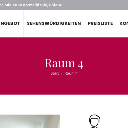
7, Mielenko Koszalińskie, Poland
ANGEBOT
SEHENSWÜRDIGKEITEN
PREISLISTE
KO
Raum 4
Sie befinden sich hier:
Start
Raum 4