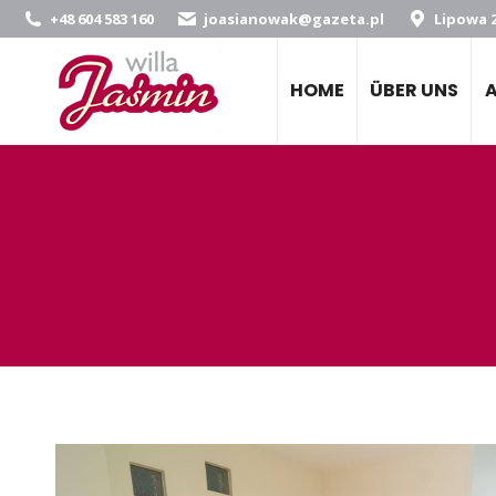
+48 604 583 160
joasianowak@gazeta.pl
Lipowa 2
HOME
ÜBER UNS