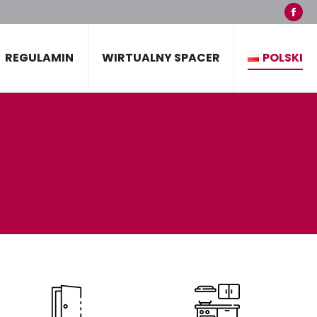
Fac
pag
ope
REGULAMIN
WIRTUALNY SPACER
POLSKI
in
new
win