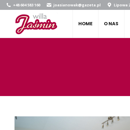
+48 604 583 160
joasianowak@gazeta.pl
Lipowa 2
HOME
O NAS